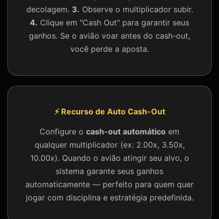
decolagem.
3.
Observe o multiplicador subir.
4.
Clique em "Cash Out" para garantir seus
ganhos. Se o avião voar antes do cash-out,
você perde a aposta.
⚡ Recurso de Auto Cash-Out
Configure o
cash-out automático
em
qualquer multiplicador (ex: 2.00x, 3.50x,
10.00x). Quando o avião atingir seu alvo, o
sistema garante seus ganhos
automaticamente — perfeito para quem quer
jogar com disciplina e estratégia predefinida.