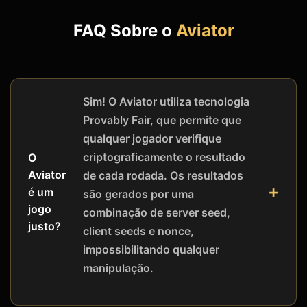
FAQ Sobre o
Aviator
Sim! O Aviator utiliza tecnologia
Provably Fair, que permite que
qualquer jogador verifique
criptograficamente o resultado
O
Aviator
de cada rodada. Os resultados
é um
são gerados por uma
jogo
combinação de server seed,
justo?
client seeds e nonce,
impossibilitando qualquer
manipulação.