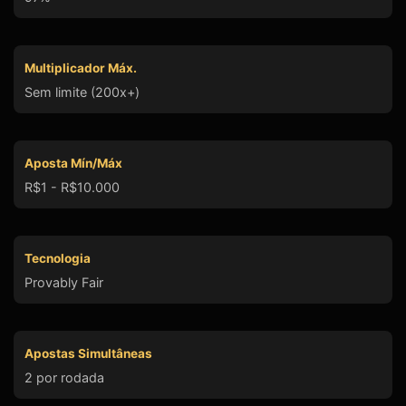
Multiplicador Máx.
Sem limite (200x+)
Aposta Mín/Máx
R$1 - R$10.000
Tecnologia
Provably Fair
Apostas Simultâneas
2 por rodada