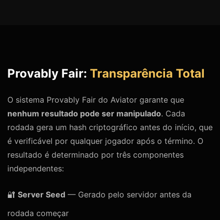
Provably Fair:
Transparência Total
O sistema Provably Fair do Aviator garante que
nenhum resultado pode ser manipulado
. Cada
rodada gera um hash criptográfico antes do início, que
é verificável por qualquer jogador após o término. O
resultado é determinado por três componentes
independentes:
🔐
Server Seed
— Gerado pelo servidor antes da
rodada começar