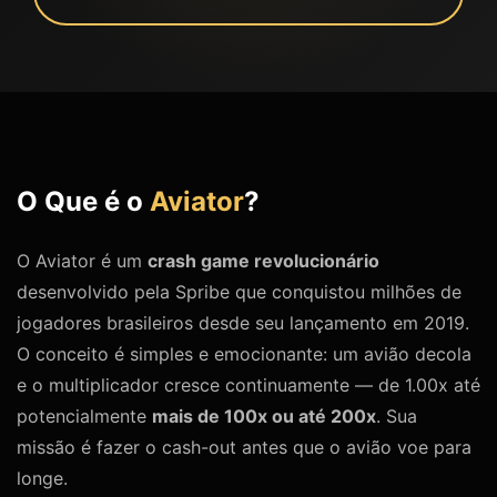
O Que é o
Aviator
?
O Aviator é um
crash game revolucionário
desenvolvido pela Spribe que conquistou milhões de
jogadores brasileiros desde seu lançamento em 2019.
O conceito é simples e emocionante: um avião decola
e o multiplicador cresce continuamente — de 1.00x até
potencialmente
mais de 100x ou até 200x
. Sua
missão é fazer o cash-out antes que o avião voe para
longe.