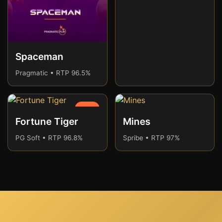
Spaceman
Pragmatic • RTP 96.5%
HOT
Fortune Tiger
Mines
PG Soft • RTP 96.8%
Spribe • RTP 97%